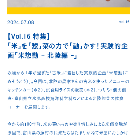
vol.16
2024.07.08
【Vol.16 特集】
「米」を「惣」菜の力で「動」かす！実験的企
画「米惣動 – 北陸編 -」
収穫から１年が過ぎた「古米」に着目した実験的企画「米惣動（こ
めそうどう）」。今回は、北陸の農家さんの古米を使ったメニューの
キッチンカー（＊２）、試食用ライスの販売（＊２）、つりや・佃の佃
煮・富山県立氷見高校海洋科学科などによる北陸惣菜の試食
コーナーを展開します。​
今から約100年前、米の買い占めや売り惜しみによる米価高騰が
原因で、富山県の漁村の民衆たちはたまりかねて米屋におしかけ