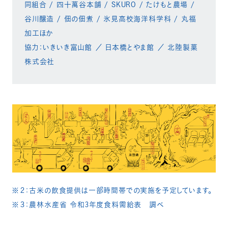
同組合 / 四十萬谷本舗 / SKURO / たけもと農場 /
谷川醸造 / 佃の佃煮 / 氷見高校海洋科学科 / 丸福
加工ほか​​
協力：いきいき富山館 ／ 日本橋とやま館 ／ 北陸製菓
株式会社
※２：古米の飲食提供は一部時間帯での実施を予定しています。​
※３：農林水産省 令和3年度食料需給表 調べ