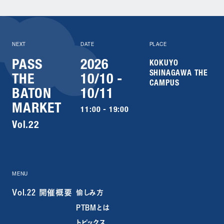
NEXT
DATE
PLACE
PASS
2026
KOKUYO
SHINAGAWA THE
THE
10/10 -
CAMPUS
BATON
10/11
MARKET
11:00 - 19:00
Vol.22
MENU
Vol.22 開催概要
愉しみ方
PTBMとは
トピックス