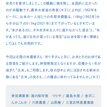
安売りを要求しました。この騒動に端を発し、全国的に広がった
のが米騒動です。農林水産省の発表（＊３）によれば、1962年を
ピークに、お米の一人当たりの年間消費量は、118kg（1962年）か
ら半分以下の51.5kg（2021年）まで下がっているとされていま
す。”米があるのに、それを求める人々に届かなかった過去”と、”米
があっても、届ける先が減っている現在”はお米を取り巻く環境と
してはとても対照的です。​
今回は北陸の米農家さん・作り手さんと共に、お米とそのお供であ
る惣菜をご紹介します。時間帯限定となりますが、収穫から１年が
過ぎた「古米」もご用意します。秋の訪れと共に注目される新米の
陰にある「古米」の良さも、この機会に味わってみませんか。（＊２）​​
参加事業者：海の保存食 つりや / 雄島水産 / 金沢こ
んかこんか / 川原農産 / 山燕庵 / 三里浜特産農業協