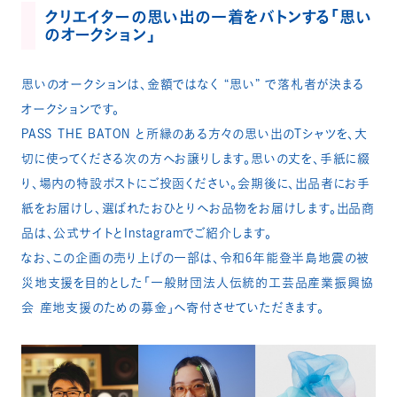
クリエイターの思い出の一着をバトンする「思い
のオークション」​
思いのオークションは、金額ではなく “思い” で落札者が決まる
オークションです。
PASS THE BATON と所縁のある方々の思い出のTシャツを、大
切に使ってくださる次の方へお譲りします。思いの丈を、手紙に綴
り、場内の特設ポストにご投函ください。会期後に、出品者にお手
紙をお届けし、選ばれたおひとりへお品物をお届けします。出品商
品は、公式サイトとInstagramでご紹介します。
なお、この企画の売り上げの一部は、令和6年能登半島地震の被
災地支援を目的とした「一般財団法人伝統的工芸品産業振興協
会 産地支援のための募金」へ寄付させていただきます。​​