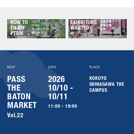
NEXT
DATE
PLACE
PASS
2026
KOKUYO
SHINAGAWA THE
THE
10/10 -
CAMPUS
BATON
10/11
MARKET
11:00 - 19:00
Vol.22