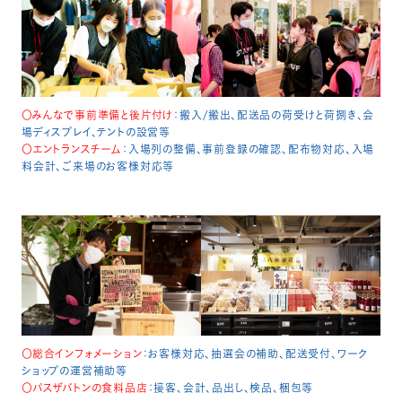
〇みんなで事前準備と後片付け
：搬入/搬出、配送品の荷受けと荷捌き、会
場ディスプレイ、テントの設営等
〇エントランスチーム
：入場列の整備、事前登録の確認、配布物対応、入場
料会計、ご来場のお客様対応等
〇総合インフォメーション
：お客様対応、抽選会の補助、配送受付、ワーク
ショップの運営補助等
〇パスザバトンの食料品店
：接客、会計、品出し、検品、梱包等