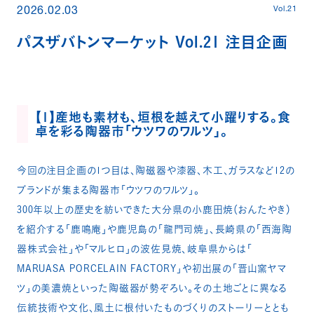
Vol.21
2026.02.03
パスザバトンマーケット Vol.21 注目企画
【1】産地も素材も、垣根を越えて小躍りする。食
卓を彩る陶器市「ウツワのワルツ」。
今回の注目企画の1つ目は、陶磁器や漆器、木工、ガラスなど12の
ブランドが集まる陶器市「ウツワのワルツ」。
300年以上の歴史を紡いできた大分県の小鹿田焼（おんたやき）
を紹介する「鹿鳴庵」や鹿児島の「龍門司焼」、長崎県の「西海陶
器株式会社」や「マルヒロ」の波佐見焼、岐阜県からは「
MARUASA PORCELAIN FACTORY」や初出展の「晋山窯ヤマ
ツ」の美濃焼といった陶磁器が勢ぞろい。その土地ごとに異なる
伝統技術や文化、風土に根付いたものづくりのストーリーととも