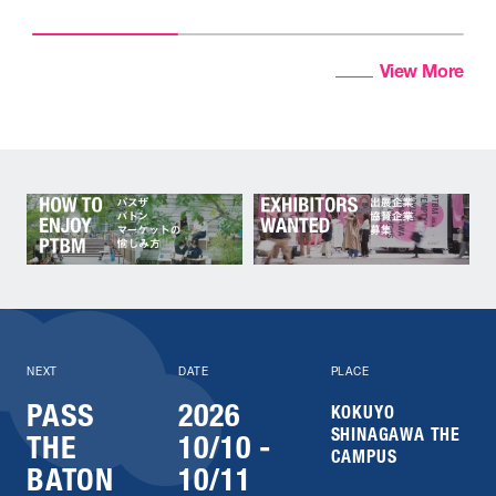
View More
NEXT
DATE
PLACE
PASS
2026
KOKUYO
SHINAGAWA THE
THE
10/10 -
CAMPUS
BATON
10/11