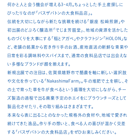
何かと人と会う機会が増える3-4月。ちょっとした手土産探しに
ぴったりなのが「パスザバトンの大食料品店」。
伝統を大切にしながら新たな挑戦を続ける「銀座 松﨑煎餅」や
初出展のどぶろく醸造所「でじま芳扇堂」、地域の資源を活かした
ものづくりを大事にする「稲とアガベ」やクラフトジン「HOLON」な
ど、老舗の銘菓から若き作り手のお酒、産地直送の新鮮な青果や
日常を彩る調味料やスパイスまで、通常の食料品店では出会えな
い多様なブランドが顔を揃えます。
新規出展での注目は、佐賀県嬉野市で酪農を軸に新しい選択肢
や文化を作っている「NakashimaFarm」。牛の堆肥で土を耕し、そ
の土で育った草を牛が食べるという循環を大切にしながら、チー
ズ製造の過程で出る廃棄予定のホエイをにブラウンチーズとして
製品化させたり、その取り組みはさまざまです。
本来なら表に出ることのなかった規格外の食材や、地域で愛され
続けてきた逸品。作り手の想いと、食べる人の喜びが温かく交差
する「パスザバトンの大食料品店」をぜひお楽しみください。