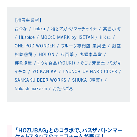
【出展事業者】
おつな / hokka / 稲とアガベ/マッチャイナ / 薬膳小町
/ Hi,spice / MOO:D MARK by ISETAN / 川くに /
ONE POD WONDER / フルーツ専門店 東果堂 / 銀座
松﨑煎餅 / HOLON / 八百繋 / 九體本草堂 /
芽吹き屋 /ユウキ食品（YOUKI） /でじま芳扇堂 /ミガキ
イチゴ / YO KAN KA / LAUNCH UP HARD CIDER /
SANKAKU BEER WORKS / SHUKA （種菓） /
NakashimaFarm / おたべごろ
「HOZUBAG」とのコラボで、パスザバトンマー
ケットスタッフのユニフォームが完成！