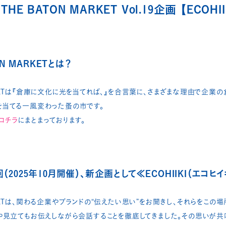
HE BATON MARKET Vol.19企画​ 【ECOH
ON MARKETとは？
 MARKETは『倉庫に文化に光を当てれば、』を合言葉に、さまざまな理由で企
を当てる一風変わった蚤の市です。
コチラ
にまとまっております。
（2025年10月開催）、新企画として≪ECOHIIKI（エコヒ
MARKETは、関わる企業やブランドの“伝えたい思い”をお聞きし、それらをこ
や見立てもお伝えしながら会話することを徹底してきました。その思いが共