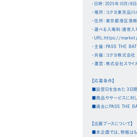
・日時：2025年10月18日
・場所：コクヨ東京品川オフ
・住所：東京都港区港南1
・選べる入場料:通常入場
・URL:https://market.
・主催：PASS THE BA
・共催：コクヨ株式会社
・運営：株式会社スマイ
【応募条件】​
■設営日を含めた３日間
■商品やサービスに対し
■過去にPASS THE 
【出展ブースについて】​
■本企画では、物販はも