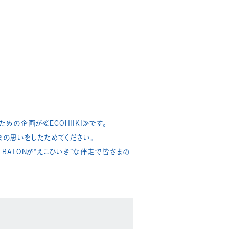
めの企画が≪ECOHIIKI≫です。
の思いをしたためてください。​
BATONが“えこひいき”な伴走で皆さまの