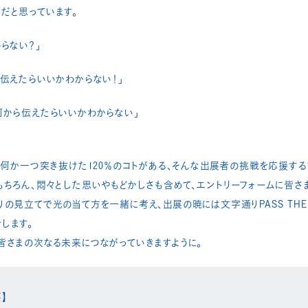
役割だと思っています。
らない？」​
伝えたらいいかわからない！」​
から伝えたらいいかわからない」​
、何か一つ突き抜けた120％のコトがある、そんな出展者の挑戦を応援するた
ちろん、悶々とした思いやもどかしさも含めて、エントリーフォームに皆さま
の見立てで光の当て方を一緒に考え、出展の暁には文字通りPASS THE 
します。
皆さまの次なる未来につながっていきますように。
要】