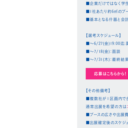
■企業だけではなく学生
■1社あたり約6㎡のブ
■基本となる什器と会計
【選考スケジュール】
■～6/27(金)19:00
■～7/18(金)：面談​
■～7/31(木)：最終結
応募はこちらから！
【その他備考】​
■複数社が１区画内で
通常出展を希望の方は
■ブースの広さや出展費
■出展確定後のスケジュ