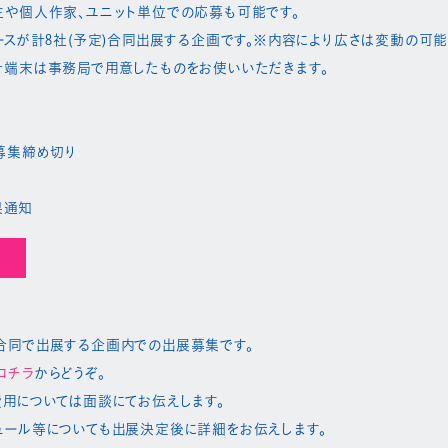
や個人作家、ユニット単位での応募も可能です。​
ースが計8社(予定)合同出展する企画です。※内容により広さは変動の可能
端末は事務局で用意したものをお使いいただきます。​
迄:募集締め切り
果通知​
合同で出展する企画内での出展募集です。
コチラ
からどうぞ。
用については面談にてお伝えします​。
ール等についても出展決定後に詳細をお伝えします​。