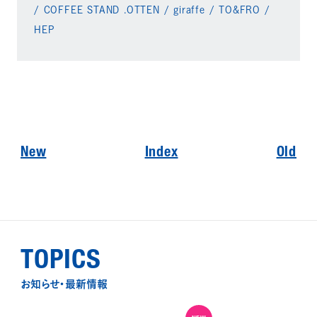
/ COFFEE STAND .OTTEN / giraffe / TO&FRO /
HEP
New
Index
Old
TOPICS
お知らせ・最新情報